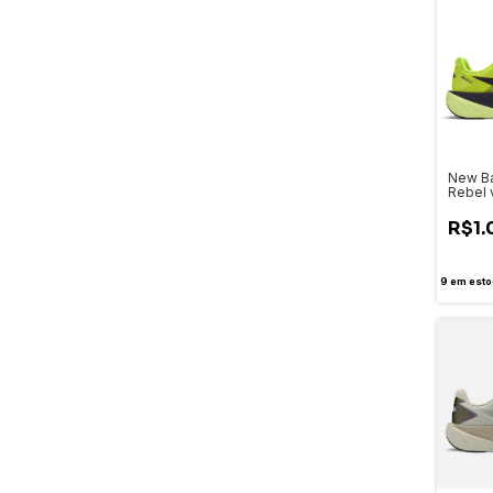
New Ba
Rebel 
(MFCX
R$1.
9
em esto