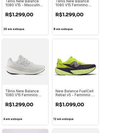
Tênis New Balance
Tênis New Balance
1080 V15 - Masculino -
1080 V15 Feminino
M10801VU
W10808QM
R$1.299,00
R$1.299,00
30
em estoque
8
em estoque
Tênis New Balance
New Balance FuelCell
1080 V15 Feminino
Rebel v5 - Feminino -
W10809DL
WFCX3PE
R$1.299,00
R$1.099,00
4
em estoque
12
em estoque