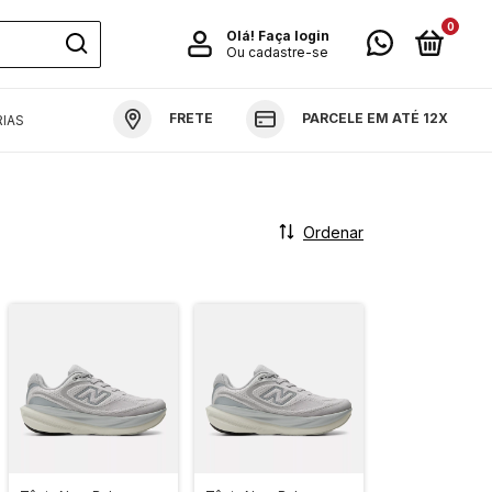
0
Olá!
Faça login
Ou cadastre-se
FRETE
PARCELE EM ATÉ 12X
IAS
Ordenar