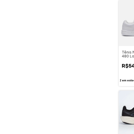
Tênis 
480 Lo
BB480
R$5
2
em esto