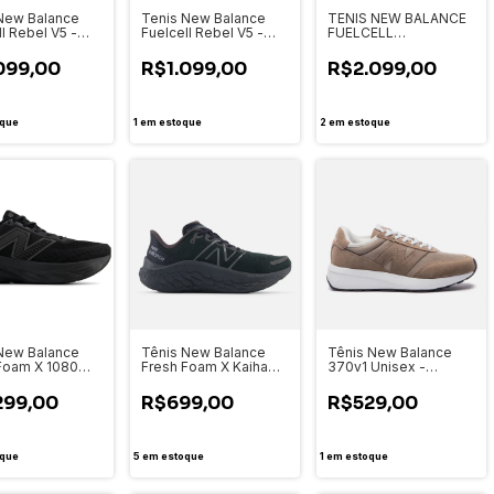
New Balance
Tenis New Balance
TENIS NEW BALANCE
l Rebel V5 -
Fuelcell Rebel V5 -
FUELCELL
lino - WFCXPA5
Feminino- WFCXPB5
SUPERCOMP ELITE V4
- WRCELCW4
099,00
R$1.099,00
R$2.099,00
que
1
em estoque
2
em estoque
New Balance
Tênis New Balance
Tênis New Balance
Foam X 1080
Fresh Foam X Kaiha
370v1 Unisex -
Masculino -
Road Masculino -
U370BJT
k14
1169672P
299,00
R$699,00
R$529,00
que
5
em estoque
1
em estoque