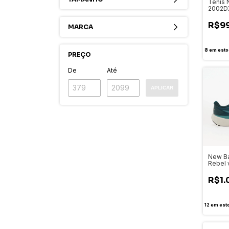
Tenis 
2002D
R$9
MARCA
8
em esto
PREÇO
De
Até
APLICAR
New Ba
Rebel 
MFCX
R$1.
12
em est