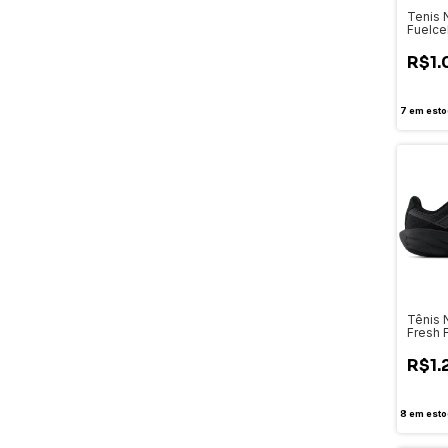
Tenis 
Fuelcel
Mascu
R$1.
7
em esto
Tênis 
Fresh 
v14 - 
M1080
R$1.
8
em esto