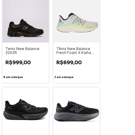
Tenis New Balance
Tênis New Balance
2002R
Fresh Foam X Kaiha
Road Masculino -
1317224B
R$999,00
R$699,00
6
em estoque
2
em estoque