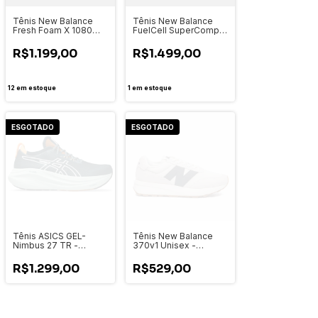
Tênis New Balance
Tênis New Balance
Fresh Foam X 1080
FuelCell SuperComp
v14 - Cinza Claro -
Trainer V3 Masculino
Masc
MRCXLB4
R$1.199,00
R$1.499,00
12
em estoque
1
em estoque
ESGOTADO
ESGOTADO
Tênis ASICS GEL-
Tênis New Balance
Nimbus 27 TR -
370v1 Unisex -
Masculino - 1011C136-
U370BI1
300
R$1.299,00
R$529,00