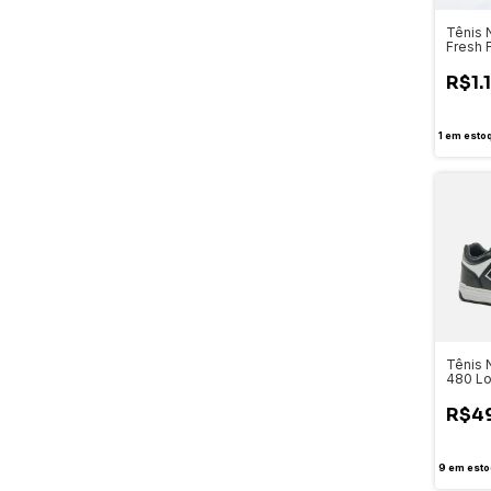
Tênis 
Fresh 
v14 - 
R$1.
1
em esto
Tênis 
480 L
R$4
9
em esto