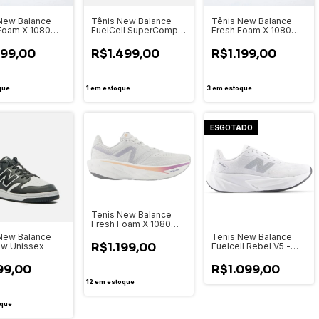
New Balance
Tênis New Balance
Tênis New Balance
Foam X 1080
FuelCell SuperComp
Fresh Foam X 1080
Preto - Feminino
Trainer V3 Feminino
v14 - Preto -
MRCXLB4
Masculino
199,00
R$1.499,00
R$1.199,00
que
1
em estoque
3
em estoque
ESGOTADO
Tenis New Balance
Fresh Foam X 1080
V14 Feminino
New Balance
Tenis New Balance
R$1.199,00
ow Unissex
Fuelcell Rebel V5 -
Feminino-
WFCXLM5BRC
99,00
R$1.099,00
12
em estoque
que