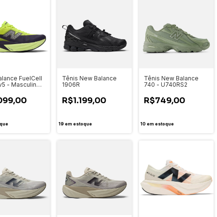
lance FuelCell
Tênis New Balance
Tênis New Balance
v5 - Masculino -
1906R
740 - U740RS2
4TR)
099,00
R$1.199,00
R$749,00
que
19
em estoque
10
em estoque