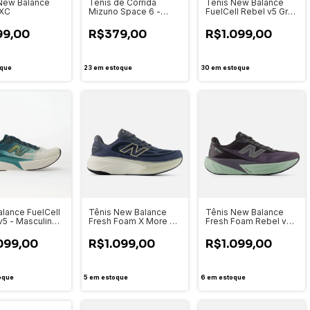
New Balance
Tênis de Corrida
Ténis New Balance
XC
Mizuno Space 6 -
FuelCell Rebel v5 Grey
101146146
Days - MFCX3NO
Preto/Branco
99,00
R$379,00
R$1.099,00
que
23
em estoque
30
em estoque
lance FuelCell
Tênis New Balance
Tênis New Balance
v5 - Masculino -
Fresh Foam X More V6
Fresh Foam Rebel v5 -
3HW
- Masculino -
Masculino - MFCX1LK
MMOR772
099,00
R$1.099,00
R$1.099,00
oque
5
em estoque
6
em estoque