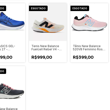
ADO
ESGOTADO
ESGOTADO
ASICS GEL-
Tenis New Balance
Tênis New Balance
 27 -
Fuelcell Rebel V4 -
520V8 Feminino Rosa
ino -
MFCXCN4
e Azul Rosa/Azul
958-401
199,00
R$999,00
R$399,00
ADO
New Balance