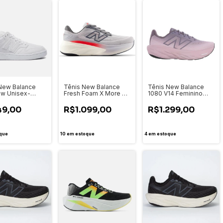
New Balance
Tênis New Balance
Tênis New Balance
w Unisex-
Fresh Foam X More V6
1080 V14 Feminino
LC
- Masculino -
W108014C
MMORLC6
49,00
R$1.099,00
R$1.299,00
que
10
em estoque
4
em estoque