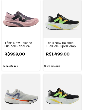
Tênis New Balance
Tênis New Balance
Fuelcell Rebel V4
FuelCell SuperComp
Feminino WFCXCS4
Trainer V3 Feminino
WRCXLH4
R$999,00
R$1.499,00
1
em estoque
6
em estoque