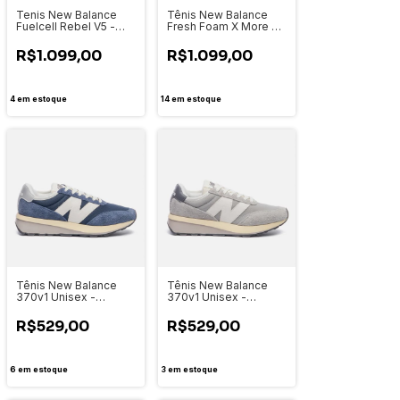
Tenis New Balance
Tênis New Balance
Fuelcell Rebel V5 -
Fresh Foam X More V6
Masculino -
- Masculino -
MFCXLC5PRT
MMORLC6
R$1.099,00
R$1.099,00
4
em estoque
14
em estoque
Tênis New Balance
Tênis New Balance
370v1 Unisex -
370v1 Unisex -
U370BE1
U370BG1
R$529,00
R$529,00
6
em estoque
3
em estoque