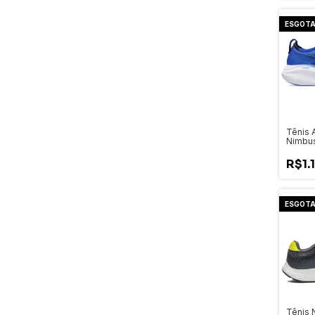
ESGOT
Tênis 
Nimbus
Mascul
11011B
R$1.
ESGOT
Tênis 