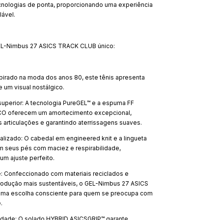
cnologias de ponta, proporcionando uma experiência
lável.
EL-Nimbus 27 ASICS TRACK CLUB único:
spirado na moda dos anos 80, este tênis apresenta
e um visual nostálgico.
uperior: A tecnologia PureGEL™ e a espuma FF
O oferecem um amortecimento excepcional,
 articulações e garantindo aterrissagens suaves.
lizado: O cabedal em engineered knit e a lingueta
m seus pés com maciez e respirabilidade,
um ajuste perfeito.
e: Confeccionado com materiais reciclados e
odução mais sustentáveis, o GEL-Nimbus 27 ASICS
ma escolha consciente para quem se preocupa com
.
lidade: O solado HYBRID ASICSGRIP™ garante