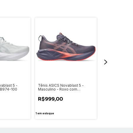
ablast 5 -
Tênis ASICS Novablast 5 -
Tênis Asics Gel
11B974-100
Masculino - Roxo com
Feminino
Vermelho
R$999,00
R$499,00
1
em estoque
2
em estoque