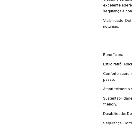
excelente aderê
segurança e con
Visibilidade: De
noturnas.
Benefícios:
Estilo retrô: Ad
Conforto suprem
passo.
Amortecimento r
Sustentabilidade
friendly.
Durabilidade: De
Segurança: Corr