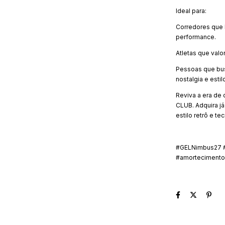
Ideal para:
Corredores que 
performance.
Atletas que valo
Pessoas que bus
nostalgia e estil
Reviva a era de
CLUB. Adquira j
estilo retrô e t
#GELNimbus27 #
#amortecimento 