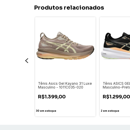
Produtos relacionados
L-Nimbus 27 -
Tênis Asics Gel Kayano 31 Luxe
Tênis ASICS GE
11B958-400
Masculino - 1011C035-020
Masculino-Pret
Laranja
R$1.399,00
R$1.299,0
30
em estoque
2
em estoque