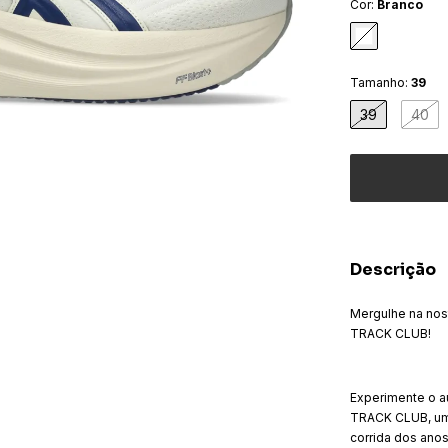
Cor:
Branco
Tamanho:
39
39
40
Descrição
Mergulhe na nos
TRACK CLUB!
Experimente o 
TRACK CLUB, um
corrida dos ano