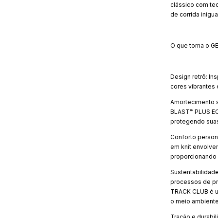
clássico com te
de corrida inigua
O que torna o G
Design retrô: In
cores vibrantes 
Amortecimento s
BLAST™ PLUS EC
protegendo suas
Conforto persona
em knit envolve
proporcionando 
Sustentabilidad
processos de pr
TRACK CLUB é u
o meio ambiente
Tração e durabi