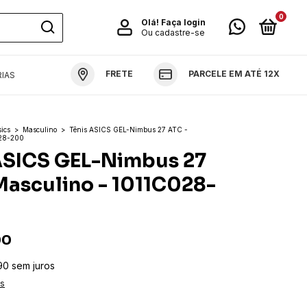
0
Olá!
Faça login
Ou cadastre-se
FRETE
PARCELE EM ATÉ 12X
IAS
ics
>
Masculino
>
Tênis ASICS GEL-Nimbus 27 ATC -
028-200
ASICS GEL-Nimbus 27
Masculino - 1011C028-
00
90
sem juros
es