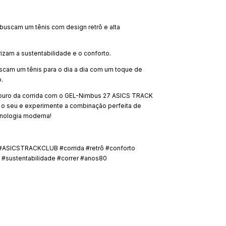
buscam um tênis com design retrô e alta
rizam a sustentabilidade e o conforto.
cam um tênis para o dia a dia com um toque de
o.
 ouro da corrida com o GEL-Nimbus 27 ASICS TRACK
á o seu e experimente a combinação perfeita de
ecnologia moderna!
ASICSTRACKCLUB #corrida #retrô #conforto
#sustentabilidade #correr #anos80